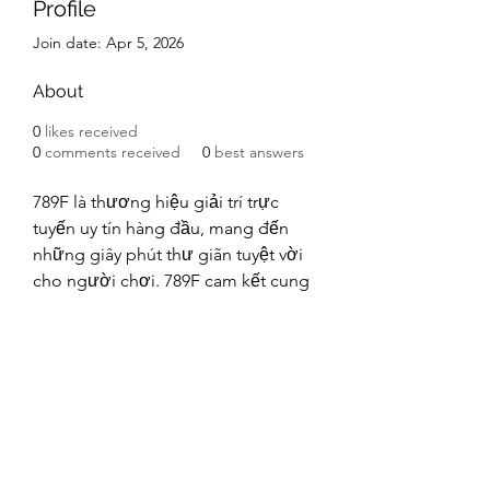
Profile
Join date: Apr 5, 2026
About
0
likes received
0
comments received
0
best answers
789F là thương hiệu giải trí trực 
tuyến uy tín hàng đầu, mang đến 
những giây phút thư giãn tuyệt vời 
cho người chơi. 789F cam kết cung 
cấp một môi trường cá cược an 
toàn, minh bạch và chuyên nghiệp 
nhất hiện nay. Nền tảng của chúng 
tôi tích hợp công nghệ bảo mật 
nhiều lớp giúp bảo vệ thông tin cá 
nhân của khách hàng một cách 
tuyệt đối. Website: 
https://789f8.biz/