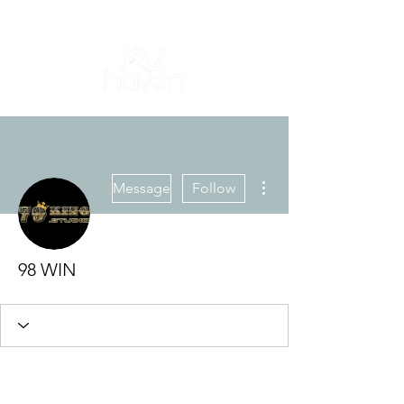
More actions
Message
Follow
98 WIN