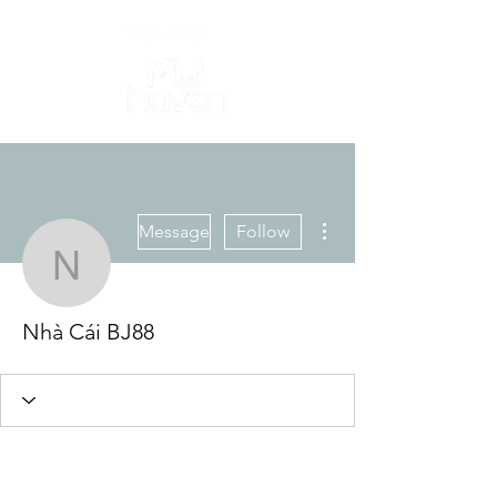
More actions
Message
Follow
Nhà Cái BJ88
Nhà Cái BJ88