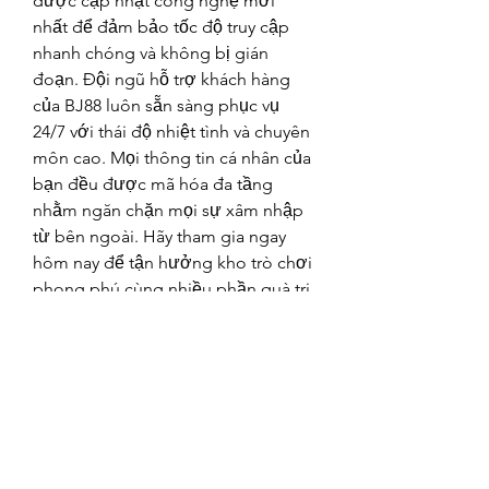
được cập nhật công nghệ mới 
nhất để đảm bảo tốc độ truy cập 
nhanh chóng và không bị gián 
đoạn. Đội ngũ hỗ trợ khách hàng 
của BJ88 luôn sẵn sàng phục vụ 
24/7 với thái độ nhiệt tình và chuyên 
môn cao. Mọi thông tin cá nhân của 
bạn đều được mã hóa đa tầng 
nhằm ngăn chặn mọi sự xâm nhập 
từ bên ngoài. Hãy tham gia ngay 
hôm nay để tận hưởng kho trò chơi 
phong phú cùng nhiều phần quà tri 
ân giá trị từ hệ thống. Chúng tôi tự 
hào là người bạn đồng hành tin cậy 
trong hành trình giải trí trực tuyến 
của bạn.
Website: 
https://bj88-vnd.com/
Địa chỉ: 82 Đường Nội Bộ B-
Gamma, Phường Tân Phong, Quận 